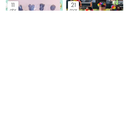
11
21
abr
mar
Obradoiro de Pascua
Benvida primaveira
Blog
Blog
TEMAS
¡COMPÁRTELO!