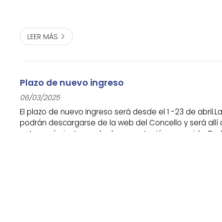
LEER MÁS
Plazo de nuevo ingreso
06/03/2025
El plazo de nuevo ingreso será desde el 1 -23 de abril.La
podrán descargarse de la web del Concello y será allí
entregarán junto con la documentación requerida. Po
online o presencial en el registro.
LEER MÁS