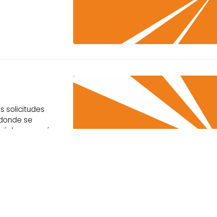
s solicitudes
 donde se
drá hacerse vía