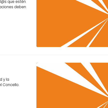
ll@s que estén
ulaciones deben
d y la
l Concello.