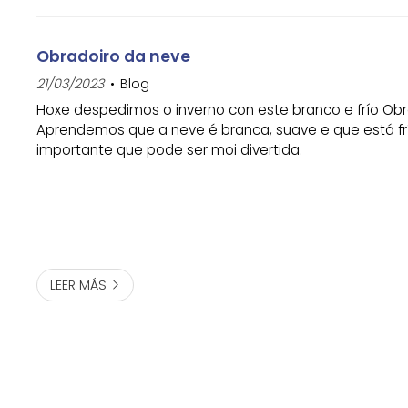
Obradoiro da neve
21/03/2023
Blog
Hoxe despedimos o inverno con este branco e frío Obr
Aprendemos que a neve é branca, suave e que está frí
importante que pode ser moi divertida.
LEER MÁS
Prazo de solicitude de praza de novo ingreso
2023/24, ( DO 3 - 25 DE ABRIL)