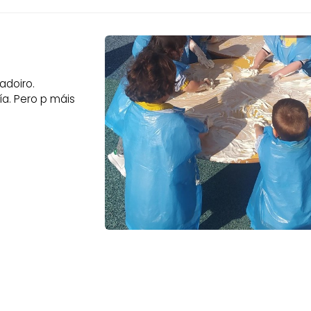
adoiro.
a. Pero p máis
 para o curso