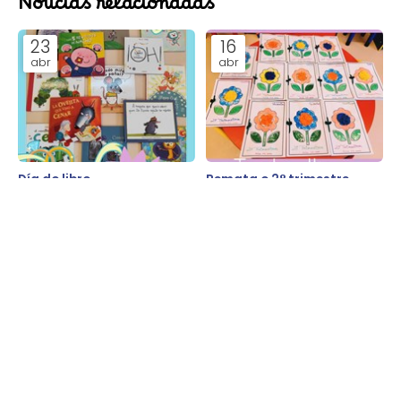
Noticias relacionadas
23
16
abr
abr
Día do libro
Remata o 2° trimestre
Blog
Blog
11
21
abr
mar
Obradoiro de Pascua
Benvida primaveira