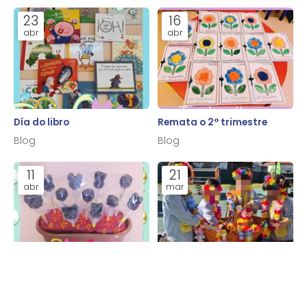
23
16
abr
abr
Día do libro
Remata o 2° trimestre
Blog
Blog
11
21
abr
mar
Obradoiro de Pascua
Benvida primaveira
Blog
Blog