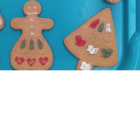
ado poido decorar a súa galletiña de xenxibre ó seu gus
íñas, renos, anxos erc...