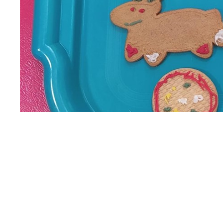
Con esta doce e entretida actividade todo o alumn
Tiñamos árbores de nadal, bonecos de neve, camapa