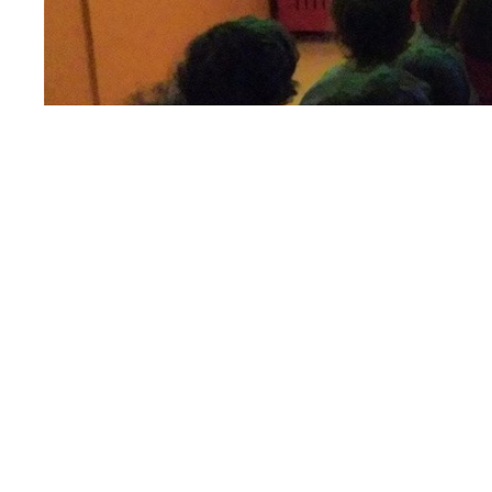
Hoxe pasámolo xenial recoñecendo, imitando e vend
nosas aulas nun gran cine.
Noticias relacionadas
23
16
abr
abr