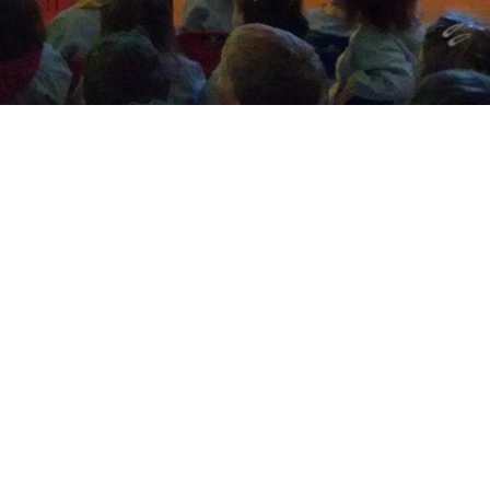
o animais, salvaxes e domésticos. Para elo convertimo
11
21
abr
mar