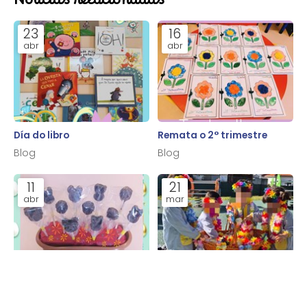
Noticias relacionadas
23
16
abr
abr
Día do libro
Remata o 2° trimestre
Blog
Blog
11
21
abr
mar
Obradoiro de Pascua
Benvida primaveira