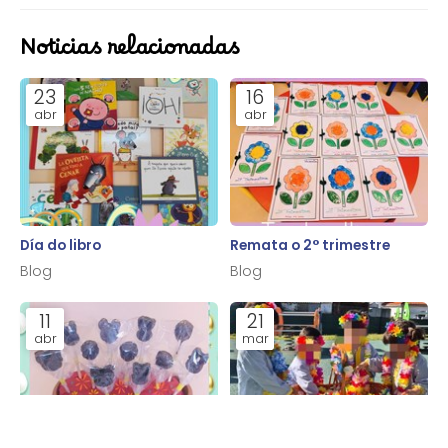
Noticias relacionadas
23
16
abr
abr
Día do libro
Remata o 2° trimestre
Blog
Blog
11
21
abr
mar